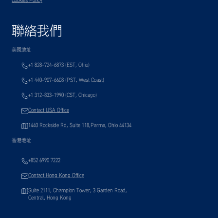
Cookies Policy
聯絡我們
美國地址
+1 828-724-6873 (EST, Ohio)
+1 440-907-6608 (PST, West Coast)
+1 312-833-1990 (CST, Chicago)
Contact USA Office
1440 Rockside Rd, Suite 118,Parma, Ohio 44134
香港地址
+852 6990 7222
Contact Hong Kong Office
Suite 2111, Champion Tower, 3 Garden Road,
Central, Hong Kong