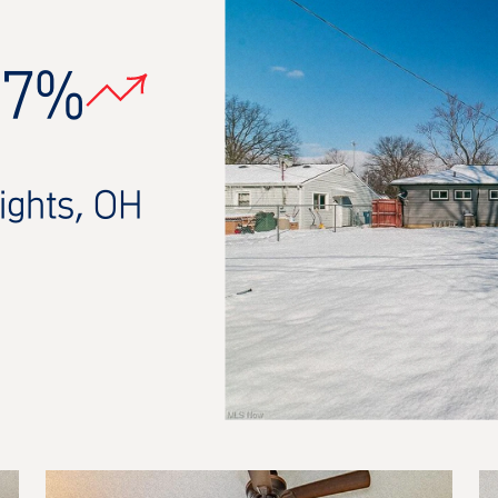
17%
ights, OH