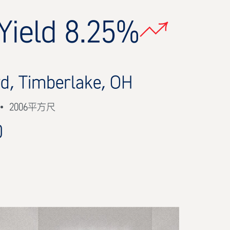
Yield 8.25%
vd, Timberlake, OH
2006平方尺
0