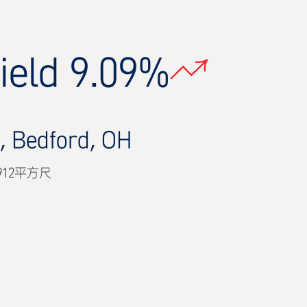
ield 9.09%
d, Bedford, OH
912平方尺